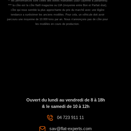
** les performances sont celles des boites manuelles (sauf cayenne & panamera)
*** la côte est la côte flat6 magazine ou LVA (moyenne entre Bon et Parfait état),
côte qui nous semble la plus approchante du prix du marché avec une légère
tendance a suréstimer les anciens modèles. Pour cela, un véhicule doit avoir
parcouru une moyenne de 10.000 kms par an. Nous n'annonçons pas de côte pour
les modèles en cours de production.
Ouvert du lundi au vendredi de 8 à 18h
& le samedi de 10 à 12h
04 723 911 11
sav@flat-experts.com