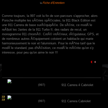
Fiche d'Entretien
la
Comme toujours, la 997 voit la fin de son parcours s'approcher, alors
Porsche multiplie les sÃ©ries spÃ©ciales, la 911 Black Edition est
une 911 Carrera de base surÃ©quipÃ©e. De sÃ©rie, ce modÃ¨le
reÃ§oit les Jantes de la 911 Turbo II, des radars de recul, un
monogramme 911 chromÃ©. CotÃ© intÃ©rieur, rÃ©gulateur, GPS, et
de nombreux autres Ã©quipement cotoient un habitacle qui marie
harmonieusement le noir et l'aluminium. Pour le mÃªme tarif que le
modÃ¨le standard, pas d'hÃ©sition, ce modÃ¨le mÃ©rite qu'on s'y
interesse, pour peu qu'on aime le noir !!!
(997)
911 Carrera 4 Cabriolet
(997)
911 Carrera Cabriolet