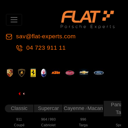
sav@flat-experts.com
04 723 911 11
Panam
Classic
Supercar
Cayenne
Macan
/
Tayc
911
964
/
993
996
997
Coupé
Cabriolet
Targa
Speeds