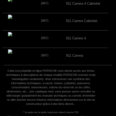
(997)
911 Carrera 4 Cabriolet
(997)
911 Carrera Cabriolet
(997)
911 Carrera 4
(997)
911 Carrera
Cette encyclopédie en ligne PORSCHE vous donne accès aux fiches
techniques & descriptives de chaque modèle PORSCHE (version route
homologuées seulement). Vous retrouverez une synthèse des
informations techniques, à savoir, moteur, cylindrée, puissance,
consommation, transmission, volume du réservoir ou du coffre,
dimensions, etc... prix catalogue neuf, vous pouvez aussi consulter ou
télécharger gratuitement les manuels techniques ou carnets d'entretien
ou aller piocher encore d'autres informations directement sur le site du
constructeur grâce à des liens directs...
* le poids est le poids maximum relevé (norme CE)