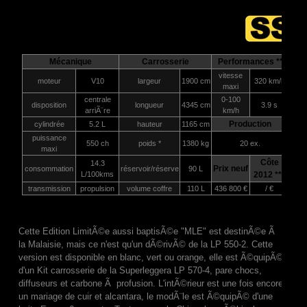
Mécanique
Carrosserie
Performances **
vitesse
moteur
V10
largeur
1900 cm
320 km/h
maxi
centrale
0-100
disposition
longueur
4345 cm
3.9 s
arriÃ¨re
km/h
Production
cylindrée
5.2 L
hauteur
1165 cm
puissance
550 ch
poids *
1380 kg
20 ex.
maxi
Côte
14.3
Prix neuf
consommation
réservoir/réserve
90 L
L/100kms
2012 ***
transmission
propulsion
volume coffre
110 L
436 800 €
/ €
Cette Edition LimitÃ©e aussi baptisÃ©e "MLE" est destinÃ©e Ã
la Malaisie, mais ce n'est qu'un dÃ©rivÃ© de la LP 550-2. Cette
version est disponible en blanc, vert ou orange, elle est Ã©quipÃ©
d'un Kit carrosserie de la Superleggera LP 570-4, pare chocs,
diffuseurs et carbone Ã profusion. L'intÃ©rieur est une fois encore
un mariage de cuir et alcantara, le modÃ¨le est Ã©quipÃ© d'une