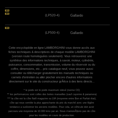
(LP520-4)
Gallardo
(LP500-4)
Gallardo
Cette encyclopédie en ligne LAMBORGHINI vous donne accès aux
fiches techniques & descriptives de chaque modèle LAMBORGHINI
(version route homologuées seulement). Vous retrouverez une
synthèse des informations techniques, à savoir, moteur, cylindrée,
puissance, consommation, transmission, volume du réservoir ou du
coffre, dimensions, etc... prix catalogue neuf, vous pouvez aussi
consulter ou télécharger gratuitement les manuels techniques ou
carnets d'entretien ou aller piocher encore d'autres informations
directement sur le site du constructeur grÃ¢ce à des liens directs...
* le poids est le poids maximum relevé (norme CE)
** les performances sont celles des boites manuelles (sauf cayenne & panamera)
*** la côte est la côte flat6 magazine ou LVA (moyenne entre Bon et Parfait état),
côte qui nous semble la plus approchante du prix du marché avec une légère
tendance a suréstimer les anciens modèles. Pour cela, un véhicule doit avoir
parcouru une moyenne de 10.000 kms par an. Nous n'annonÃ§ons pas de côte
pour les modèles en cours de production.