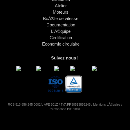
Atelier
Moteurs
BoÃ®te de vitesse
Documentation
L'Ã©quipe
Certification
Economie circulaire
Suivez nous !
RCS 513 856 245 00024/ APE 501Z / TVA FR30513856245 /
Mentions LÃ©gales
/
Certification ISO 9001