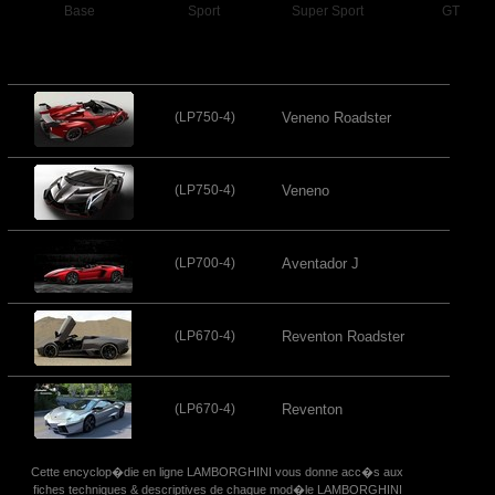
Base
Sport
Super Sport
GT
(LP750-4)
Veneno Roadster
(LP750-4)
Veneno
(LP700-4)
Aventador J
(LP670-4)
Reventon Roadster
(LP670-4)
Reventon
Cette encyclop�die en ligne LAMBORGHINI vous donne acc�s aux
fiches techniques & descriptives de chaque mod�le LAMBORGHINI