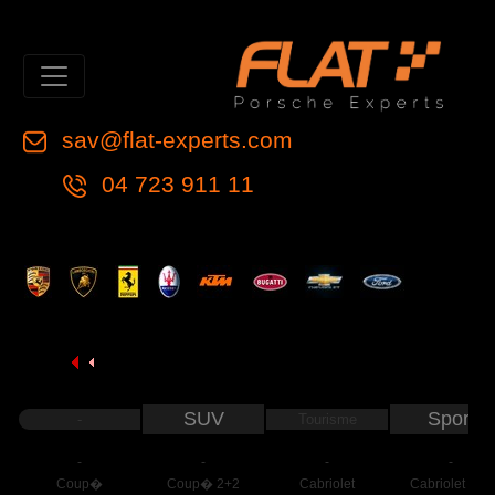
sav@flat-experts.com
04 723 911 11
SUV
Sport
-
Tourisme
-
-
-
-
Coup�
Coup� 2+2
Cabriolet
Cabriolet 2+2