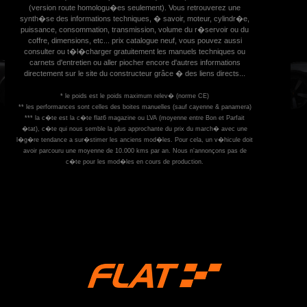
(version route homologu�es seulement). Vous retrouverez une
synth�se des informations techniques, � savoir, moteur, cylindr�e,
puissance, consommation, transmission, volume du r�servoir ou du
coffre, dimensions, etc... prix catalogue neuf, vous pouvez aussi
consulter ou t�l�charger gratuitement les manuels techniques ou
carnets d'entretien ou aller piocher encore d'autres informations
directement sur le site du constructeur grâce � des liens directs...
* le poids est le poids maximum relev� (norme CE)
** les performances sont celles des boites manuelles (sauf cayenne & panamera)
*** la c�te est la c�te flat6 magazine ou LVA (moyenne entre Bon et Parfait
�tat), c�te qui nous semble la plus approchante du prix du march� avec une
l�g�re tendance a sur�stimer les anciens mod�les. Pour cela, un v�hicule doit
avoir parcouru une moyenne de 10.000 kms par an. Nous n'annonçons pas de
c�te pour les mod�les en cours de production.