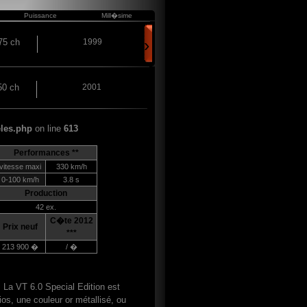
Puissance
Mill�sime
›
75 ch
1999
50 ch
2001
les.php
on line
613
Performances **
vitesse maxi
330 km/h
0-100 km/h
3.8 s
Production
42 ex.
C�te 2012
Prix neuf
***
213 900 �
/ �
 La VT 6.0 Special Edition est
os, une couleur or métallisé, ou