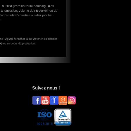
ORGHINI (version route homologu�es
transmission, volume du r�servoir ou du
 carnets d'entretien ou aller piocher
..
 une l�g�re tendance a sur�stimer les anciens
�les en cours de production.
Suivez nous !