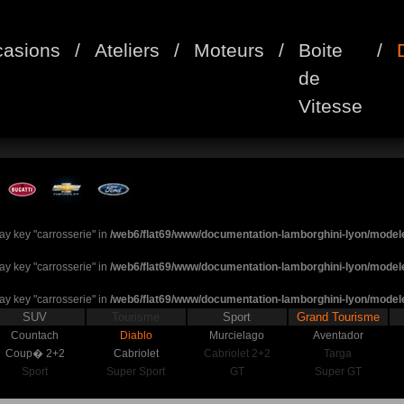
asions
/
Ateliers
/
Moteurs
/
Boite
/
de
Vitesse
ay key "carrosserie" in
/web6/flat69/www/documentation-lamborghini-lyon/mode
ay key "carrosserie" in
/web6/flat69/www/documentation-lamborghini-lyon/mode
ay key "carrosserie" in
/web6/flat69/www/documentation-lamborghini-lyon/mode
SUV
Tourisme
Sport
Grand Tourisme
Countach
Diablo
Murcielago
Aventador
Coup� 2+2
Cabriolet
Cabriolet 2+2
Targa
Sport
Super Sport
GT
Super GT