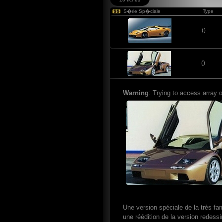
S�rie Sp�ciale
Type
()
()
Warning
: Trying to access array o
Une version spéciale de la très f
une réédition de la version redess