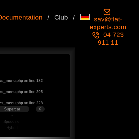
Documentation
/
Club
/
sav@flat-
experts.com
04 723
911 11
les_menu.php
on line
182
les_menu.php
on line
205
les_menu.php
on line
228
Supercar
X
-
Speedster
Hybrid