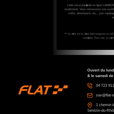
Cette encyclop�die en ligne LAMBO
seulement). Vous retrouverez une synth
coffre, dimensions, etc... prix cata
e
*** la c�te est la c�te flat6 magazine ou LV
mod�les. Pour cela, un v�hi
Ouvert du lund
& le samedi de
04 723 911
sav@flat-e
1 chemin d
Sérézin-du-Rhô