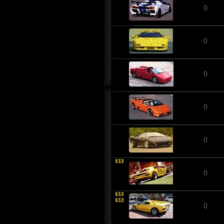
()
()
()
()
()
()
()