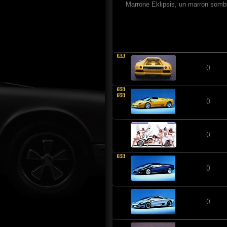
Marrone Eklipsis, un marron sombre
()
()
()
()
()