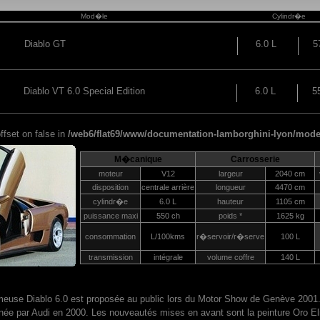
Mod�le
Cylindr�e
Diablo GT
6.0 L
5
Diablo VT 6.0 Special Edition
6.0 L
5
ffset on false in
/web6/flat69/www/documentation-lamborghini-lyon/mode
M�canique
Carrosserie
moteur
V12
largeur
2040 cm
disposition
centrale arrière
longueur
4470 cm
cylindr�e
6.0 L
hauteur
1105 cm
puissance maxi
550 ch
poids *
1625 kg
consommation
L/100kms
r�servoir/r�serve
100 L
transmission
intégrale
volume coffre
140 L
ameuse Diablo 6.0 est proposée au public lors du Motor Show de Genève 2001.
inée par Audi en 2000. Les nouveautés mises en avant sont la peinture Oro Eli