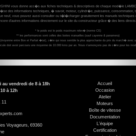
RGHINI vous donne acc�s aux fiches techniques & descriptives de chaque mod�le LAMB
�se des informations techniques, � savoir, moteur, cylindr�e, puissance, consommation, 
logue neuf, vous pouvez aussi consulter ou t�l�charger gratuitement les manuels techniques ou
ncore d'autres informations directement sur le site du constructeur grâce � des liens directs.
* le poids est le poids maximum relev� (norme CE)
** les performances sont celles des boites manuelles (sauf cayenne & panamera)
A (moyenne entre Bon et Parfait �tat), c�te qui nous semble la plus approchante du prix du march� avec
cule doit avoir parcouru une moyenne de 10.000 kms par an. Nous n'annonçons pas de c�te pour les mod
Accueil
i au vendredi de 8 à 18h
Occasion
 10 à 12h
Atelier
 11
Moteurs
Boîte de vitesse
xperts.com
Documentation
L'équipe
es Voyageurs, 69360
Certification
ne