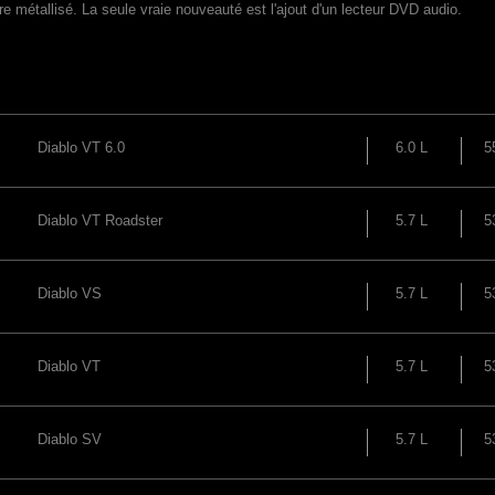
 métallisé. La seule vraie nouveauté est l'ajout d'un lecteur DVD audio.
Diablo VT 6.0
6.0 L
5
Diablo VT Roadster
5.7 L
5
Diablo VS
5.7 L
5
Diablo VT
5.7 L
5
Diablo SV
5.7 L
5