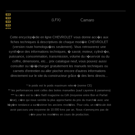
(LFX)
Camaro
Cette encyclop�die en ligne CHEVROLET vous donne acc�s aux
fiches techniques & descriptives de chaque mod�le CHEVROLET
(version route homologu�es seulement). Vous retrouverez une
synth�se des informations techniques, � savoir, moteur, cylindr�e,
puissance, consommation, transmission, volume du r�servoir ou du
coffre, dimensions, etc... prix catalogue neuf, vous pouvez aussi
consulter ou t�l�charger gratuitement les manuels techniques ou
carnets d'entretien ou aller piocher encore d'autres informations
directement sur le site du constructeur grâce � des liens directs...
* le poids est le poids maximum relev� (norme CE)
** les performances sont celles des boites manuelles (sauf cayenne & panamera)
*** la c�te est la c�te flat6 magazine ou LVA (moyenne entre Bon et Parfait
�tat), c�te qui nous semble la plus approchante du prix du march� avec une
l�g�re tendance a sur�stimer les anciens mod�les. Pour cela, un v�hicule doit
avoir parcouru une moyenne de 10.000 kms par an. Nous n'annonçons pas de
c�te pour les mod�les en cours de production.