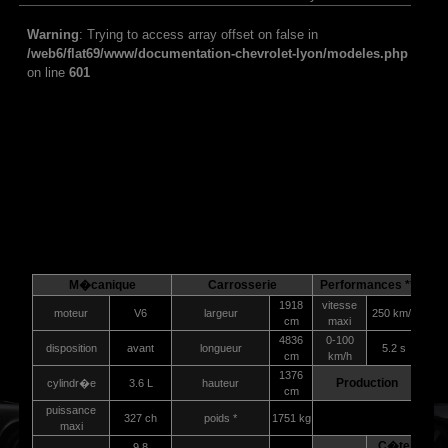
Warning
: Trying to access array offset on false in
/web6/flat69/www/documentation-chevrolet-lyon/modeles.php
on line
601
M�canique
Carrosserie
Performances **
1918
vitesse
moteur
V6
largeur
250 km/h
cm
maxi
4836
0-100
disposition
avant
longueur
5.2 s
cm
km/h
1376
Production
cylindr�e
3.6 L
hauteur
cm
puissance
327 ch
poids *
1751 kg
maxi
C�te
9.8