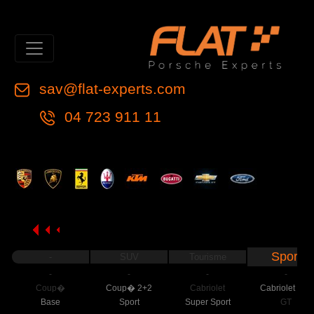
sav@flat-experts.com
04 723 911 11
Sport
-
SUV
Tourisme
-
-
-
-
Coup�
Coup� 2+2
Cabriolet
Cabriolet 2+2
Base
Sport
Super Sport
GT