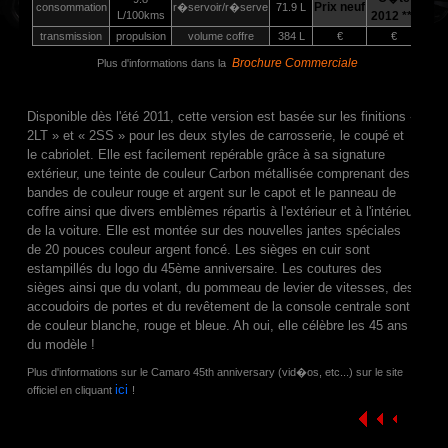
Prix neuf
consommation
r�servoir/r�serve
71.9 L
L/100kms
2012 ***
transmission
propulsion
volume coffre
384 L
€
€
Brochure Commerciale
Plus d'informations dans la
Disponible dès l'été 2011, cette version est basée sur les finitions «
2LT » et « 2SS » pour les deux styles de carrosserie, le coupé et
le cabriolet. Elle est facilement repérable grâce à sa signature
extérieur, une teinte de couleur Carbon métallisée comprenant des
bandes de couleur rouge et argent sur le capot et le panneau de
coffre ainsi que divers emblèmes répartis à l'extérieur et à l'intérieur
de la voiture. Elle est montée sur des nouvelles jantes spéciales
de 20 pouces couleur argent foncé. Les sièges en cuir sont
estampillés du logo du 45ème anniversaire. Les coutures des
sièges ainsi que du volant, du pommeau de levier de vitesses, des
accoudoirs de portes et du revêtement de la console centrale sont
de couleur blanche, rouge et bleue. Ah oui, elle célèbre les 45 ans
du modèle !
Plus d'informations sur le Camaro 45th anniversary (vid�os, etc...) sur le site
ici
officiel en cliquant
!