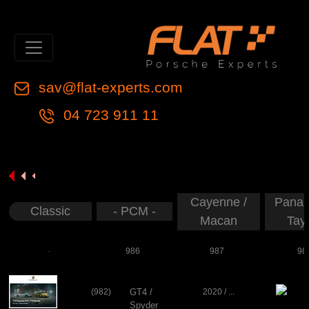
sav@flat-experts.com
04 723 911 11
Cayenne /
Panam
Classic
- PCM -
Macan
Tay
-
986
987
98
(982)
GT4 /
2020 / ...
Spyder