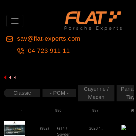
sav@flat-experts.com
04 723 911 11
Cayenne /
Panam
Classic
- PCM -
Macan
Tay
-
986
987
98
(982)
GT4 /
2020 / ...
Spyder