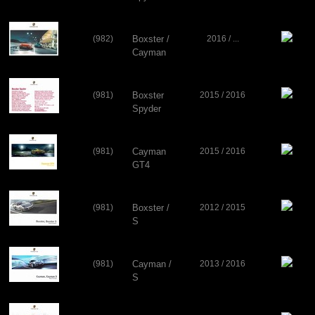
(982)
Boxster /
2016 / ...
Cayman
(tous
modèles)
(981)
Boxster
2015 / 2016
Spyder
(981)
Cayman
2015 / 2016
GT4
(981)
Boxster /
2012 / 2015
S
(981)
Cayman /
2013 / 2016
S