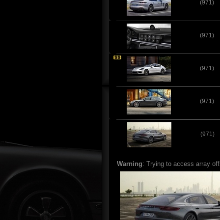
(971)
(971)
(971)
(971)
(971)
Warning
: Trying to access array of