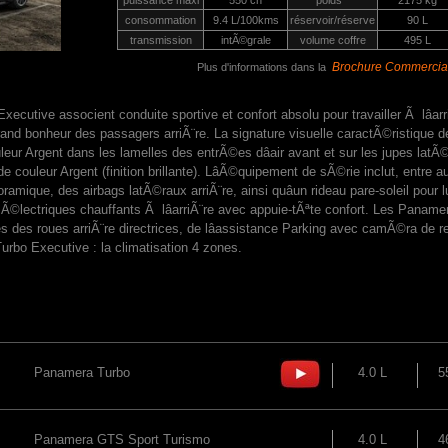
puissance maxi
550 ch
poids *
2175 kg
consommation
9.4 L/100kms
réservoir/réserve
90 L
transmission
intÃ©grale
volume coffre
495 L
Brochure Commercia
Plus d'informations dans la
utive associent conduite sportive et confort absolu pour travailler Ã lâarr
rand bonheur des passagers arriÃ¨re. La signature visuelle caractÃ©ristique 
 Argent dans les lamelles des entrÃ©es dâair avant et sur les jupes latÃ©ra
 couleur Argent (finition brillante). LâÃ©quipement de sÃ©rie inclut, entre a
amique, des airbags latÃ©raux arriÃ¨re, ainsi quâun rideau pare-soleil pour l
t Ã©lectriques chauffants Ã lâarriÃ¨re avec appuie-tÃªte confort. Les Panam
des roues arriÃ¨re directrices, de lâassistance Parking avec camÃ©ra de re
rbo Executive : la climatisation 4 zones.
Panamera Turbo
4.0 L
5
Panamera GTS Sport Turismo
4.0 L
4