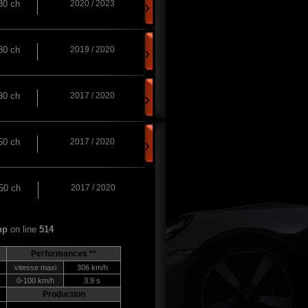
›
30 ch
2020 / 2023
›
80 ch
2019 / 2020
›
80 ch
2017 / 2020
›
50 ch
2017 / 2020
50 ch
2017 / 2020
hp
on line
514
Performances **
vitesse maxi
306 km/h
0-100 km/h
3.9 s
Production