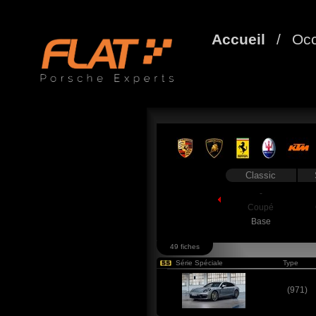
Accueil
/
Occ
Classic
-
Coupé
Base
49 fiches
Série Spéciale
Type
(971)