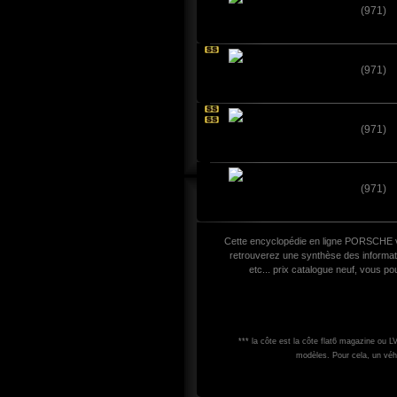
(971)
(971)
(971)
(971)
Cette encyclopédie en ligne PORSCHE 
retrouverez une synthèse des informati
etc... prix catalogue neuf, vous p
*** la côte est la côte flat6 magazine ou 
modèles. Pour cela, un véh