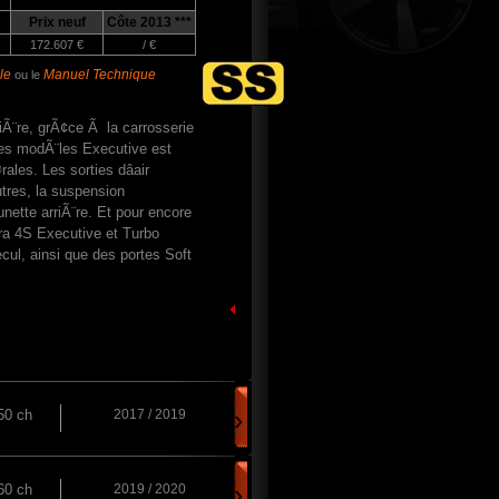
Prix neuf
Côte 2013 ***
172.607 €
/ €
le
Manuel Technique
ou le
iÃ¨re, grÃ¢ce Ã la carrosserie
des modÃ¨les Executive est
les. Les sorties dâair
utres, la suspension
unette arriÃ¨re. Et pour encore
era 4S Executive et Turbo
cul, ainsi que des portes Soft
›
50 ch
2017 / 2019
›
60 ch
2019 / 2020