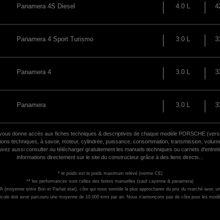
Panamera 4S Diesel
4.0 L
4
Panamera 4 Sport Turismo
3.0 L
3
Panamera 4
3.0 L
3
Panamera
3.0 L
3
vous donne accès aux fiches techniques & descriptives de chaque modèle PORSCHE (versi
ons techniques, à savoir, moteur, cylindrée, puissance, consommation, transmission, volume
ouvez aussi consulter ou télécharger gratuitement les manuels techniques ou carnets d'entreti
informations directement sur le site du constructeur grâce à des liens directs...
* le poids est le poids maximum relevé (norme CE)
** les performances sont celles des boites manuelles (sauf cayenne & panamera)
LVA (moyenne entre Bon et Parfait état), côte qui nous semble la plus approchante du prix du marché avec u
icule doit avoir parcouru une moyenne de 10.000 kms par an. Nous n'annonçons pas de côte pour les modè