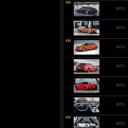
(971)
(971)
(971)
(971)
(971)
(971)
(971)