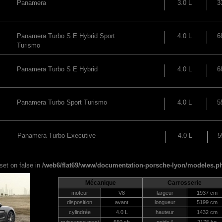
Panamera
3.0 L
3
Panamera Turbo S E Hybrid Sport
4.0 L
6
Turismo
Panamera Turbo S E Hybrid
4.0 L
6
Panamera Turbo Sport Turismo
4.0 L
5
Panamera Turbo Executive
4.0 L
5
fset on false in
/web6/flat69/www/documentation-porsche-lyon/modeles.p
Mécanique
Carrosserie
moteur
V8
largeur
1937 cm
disposition
avant
longueur
5199 cm
cylindrée
4.0 L
hauteur
1432 cm