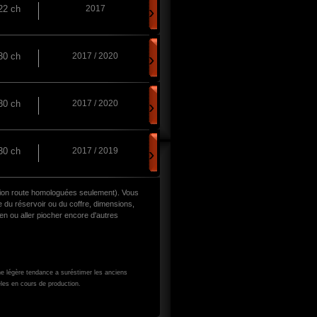
›
22 ch
2017
›
30 ch
2017 / 2020
›
30 ch
2017 / 2020
›
30 ch
2017 / 2019
on route homologuées seulement). Vous
 du réservoir ou du coffre, dimensions,
en ou aller piocher encore d'autres
ne légère tendance a suréstimer les anciens
les en cours de production.