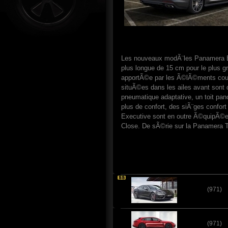
Les nouveaux modÃ¨les Panamera Exec
plus longue de 15 cm pour le plus g
apportÃ©e par les Ã©lÃ©ments couleur
situÃ©es dans les ailes avant sont de
pneumatique adaptative, un toit panor
plus de confort, des siÃ¨ges confor
Executive sont en outre Ã©quipÃ©es 
Close. De sÃ©rie sur la Panamera Tu
(971)
(971)