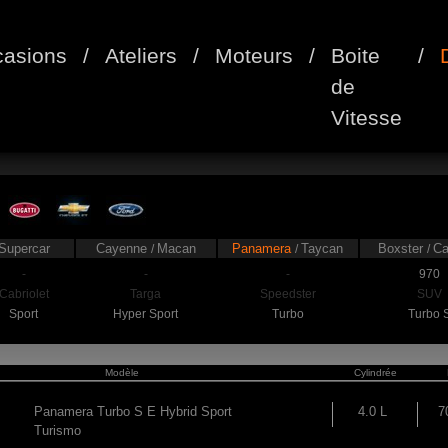
asions
/
Ateliers
/
Moteurs
/
Boite
/
de
Vitesse
Supercar
Cayenne
Macan
Panamera
Taycan
Boxster
C
/
/
/
-
-
-
970
Cabriolet
Targa
Speedster
SUV
Sport
Hyper Sport
Turbo
Turbo 
Modèle
Cylindrée
Panamera Turbo S E Hybrid Sport
4.0 L
7
Turismo