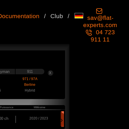
Documentation
/
Club
/
sav@flat-
experts.com
04 723
911 11
ayman
911
X
971 / 97A
Berline
S
Hybrid
Puissance
Millésime
›
00 ch
2020 / 2023