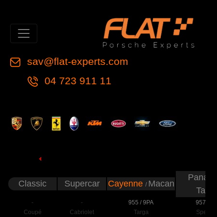
sav@flat-experts.com
04 723 911 11
Panam
Classic
Supercar
Cayenne
Macan
/
Tayc
-
-
955 / 9PA
957 / 9
Coupé
Cabriolet
Targa
Speeds