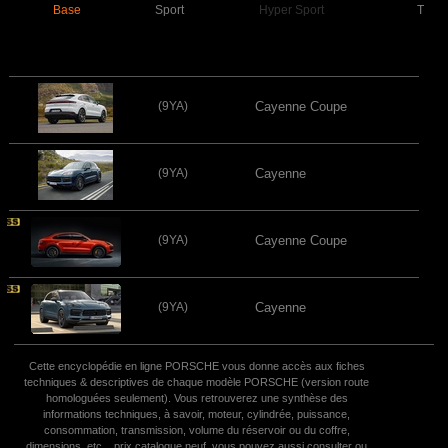
Base
Sport
Hyper Sport
Turb
(9YA)
Cayenne Coupe
(9YA)
Cayenne
(9YA)
Cayenne Coupe
(9YA)
Cayenne
Cette encyclopédie en ligne PORSCHE vous donne accès aux fiches
techniques & descriptives de chaque modèle PORSCHE (version route
homologuées seulement). Vous retrouverez une synthèse des
informations techniques, à savoir, moteur, cylindrée, puissance,
consommation, transmission, volume du réservoir ou du coffre,
dimensions, etc... prix catalogue neuf, vous pouvez aussi consulter ou