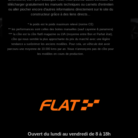
télécharger gratuitement les manuels techniques ou carnets d'entretien
ou aller piocher encore d'autres informations directement sur le site du
constructeur grâce à des liens directs...
* le poids est le poids maximum relevé (norme CE)
** les performances sont celles des boites manuelles (sauf cayenne & panamera)
*** la côte est la côte flat6 magazine ou LVA (moyenne entre Bon et Parfait état),
côte qui nous semble la plus approchante du prix du marché avec une légère
tendance a suréstimer les anciens modèles. Pour cela, un véhicule doit avoir
parcouru une moyenne de 10.000 kms par an. Nous n'annonçons pas de côte pour
les modèles en cours de production.
Ouvert du lundi au vendredi de 8 à 18h