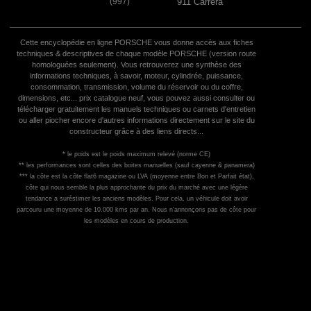
(997)
911 Carrera
Cette encyclopédie en ligne PORSCHE vous donne accès aux fiches
techniques & descriptives de chaque modèle PORSCHE (version route
homologuées seulement). Vous retrouverez une synthèse des
informations techniques, à savoir, moteur, cylindrée, puissance,
consommation, transmission, volume du réservoir ou du coffre,
dimensions, etc... prix catalogue neuf, vous pouvez aussi consulter ou
télécharger gratuitement les manuels techniques ou carnets d'entretien
ou aller piocher encore d'autres informations directement sur le site du
constructeur grâce à des liens directs...
* le poids est le poids maximum relevé (norme CE)
** les performances sont celles des boites manuelles (sauf cayenne & panamera)
*** la côte est la côte flat6 magazine ou LVA (moyenne entre Bon et Parfait état),
côte qui nous semble la plus approchante du prix du marché avec une légère
tendance a suréstimer les anciens modèles. Pour cela, un véhicule doit avoir
parcouru une moyenne de 10.000 kms par an. Nous n'annonçons pas de côte pour
les modèles en cours de production.