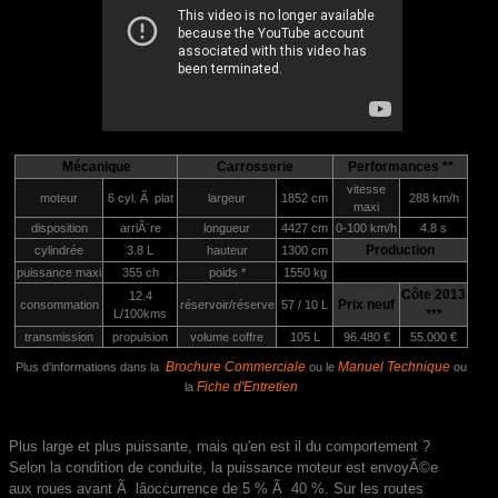
Mécanique
Carrosserie
Performances **
vitesse
moteur
6 cyl. Ã plat
largeur
1852 cm
288 km/h
maxi
disposition
arriÃ¨re
longueur
4427 cm
0-100 km/h
4.8 s
Production
cylindrée
3.8 L
hauteur
1300 cm
puissance maxi
355 ch
poids *
1550 kg
Côte 2013
12.4
Prix neuf
consommation
réservoir/réserve
57 / 10 L
L/100kms
***
transmission
propulsion
volume coffre
105 L
96.480 €
55.000 €
Brochure Commerciale
Manuel Technique
Plus d'informations dans la
ou le
ou
Fiche d'Entretien
la
Plus large et plus puissante, mais qu'en est il du comportement ?
Selon la condition de conduite, la puissance moteur est envoyÃ©e
aux roues avant Ã lâoccurrence de 5 % Ã 40 %. Sur les routes