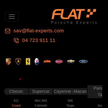
sav@flat-experts.com
04 723 911 11
Panam
Classic
Supercar
Cayenne
Macan
/
Tayc
911
964
/
993
996
997
Coupé
Cabriolet
Targa
Speeds