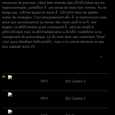
sinueuses du parcours, câest bien entendu lâaccÃ©lÃ©ration qui est
impressionnante, jumelÃ©e Ã une tenue de route hors normes. Ãa ne
bouge pas, mÃªme quand on ouvre Ã 120 km/h dans les petites
routes de montagne. C'est principalement dÃ» Ã la transmission mais
aussi aux excroissances au niveau des roues arriÃ¨re et Ã leur
largeur. Le diffÃ©rentiel avant correspond Ã celui du modÃ¨le
prÃ©cÃ©dent mais la dÃ©multiplication a Ã©tÃ© modifiÃ©e vu le
changement de pneumatique. Le 4S n'est donc pas seulement "frime"
c'est aussi bleuffant d'efficacitÃ©, mais si la voiture demeure un peu
plus pataude qu'un 2S...
(997)
911 Carrera S
(997)
911 Carrera 4