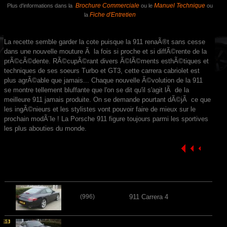
Brochure Commerciale
Manuel Technique
Plus d'informations dans la
ou le
ou
Fiche d'Entretien
la
La recette semble garder la cote puisque la 911 renaÃ®t sans cesse
dans une nouvelle mouture Ã la fois si proche et si diffÃ©rente de la
prÃ©cÃ©dente. RÃ©cupÃ©rant divers Ã©lÃ©ments esthÃ©tiques et
techniques de ses soeurs Turbo et GT3, cette carrera cabriolet est
plus agrÃ©able que jamais... Chaque nouvelle Ã©volution de la 911
se montre tellement bluffante que l'on se dit qu'il s'agit lÃ de la
meilleure 911 jamais produite. On se demande pourtant dÃ©jÃ ce que
les ingÃ©nieurs et les stylistes vont pouvoir faire de mieux sur le
prochain modÃ¨le ! La Porsche 911 figure toujours parmi les sportives
les plus abouties du monde.
(996)
911 Carrera 4