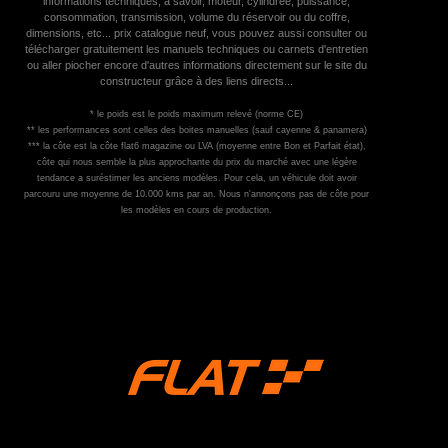
informations techniques, à savoir, moteur, cylindrée, puissance,
consommation, transmission, volume du réservoir ou du coffre,
dimensions, etc... prix catalogue neuf, vous pouvez aussi consulter ou
télécharger gratuitement les manuels techniques ou carnets d'entretien
ou aller piocher encore d'autres informations directement sur le site du
constructeur grâce à des liens directs...
* le poids est le poids maximum relevé (norme CE)
** les performances sont celles des boites manuelles (sauf cayenne & panamera)
*** la côte est la côte flat6 magazine ou LVA (moyenne entre Bon et Parfait état),
côte qui nous semble la plus approchante du prix du marché avec une légère
tendance a suréstimer les anciens modèles. Pour cela, un véhicule doit avoir
parcouru une moyenne de 10.000 kms par an. Nous n'annonçons pas de côte pour
les modèles en cours de production.