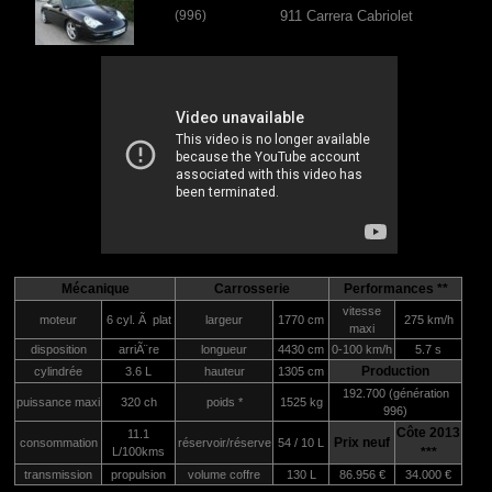
(996)
911 Carrera Cabriolet
Mécanique
Carrosserie
Performances **
vitesse
moteur
6 cyl. Ã plat
largeur
1770 cm
275 km/h
maxi
disposition
arriÃ¨re
longueur
4430 cm
0-100 km/h
5.7 s
Production
cylindrée
3.6 L
hauteur
1305 cm
192.700 (génération
puissance maxi
320 ch
poids *
1525 kg
996)
Côte 2013
11.1
Prix neuf
consommation
réservoir/réserve
54 / 10 L
L/100kms
***
transmission
propulsion
volume coffre
130 L
86.956 €
34.000 €