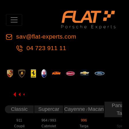
sav@flat-experts.com
04 723 911 11
Panam
Classic
Supercar
Cayenne
Macan
/
Tayc
911
964
/
993
996
997
Coupé
Cabriolet
Targa
Speeds