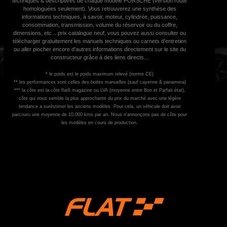
techniques & descriptives de chaque modèle PORSCHE (version route
homologuées seulement). Vous retrouverez une synthèse des
informations techniques, à savoir, moteur, cylindrée, puissance,
consommation, transmission, volume du réservoir ou du coffre,
dimensions, etc... prix catalogue neuf, vous pouvez aussi consulter ou
télécharger gratuitement les manuels techniques ou carnets d'entretien
ou aller piocher encore d'autres informations directement sur le site du
constructeur grâce à des liens directs...
* le poids est le poids maximum relevé (norme CE)
** les performances sont celles des boites manuelles (sauf cayenne & panamera)
*** la côte est la côte flat6 magazine ou LVA (moyenne entre Bon et Parfait état),
côte qui nous semble la plus approchante du prix du marché avec une légère
tendance a suréstimer les anciens modèles. Pour cela, un véhicule doit avoir
parcouru une moyenne de 10.000 kms par an. Nous n'annonçons pas de côte pour
les modèles en cours de production.