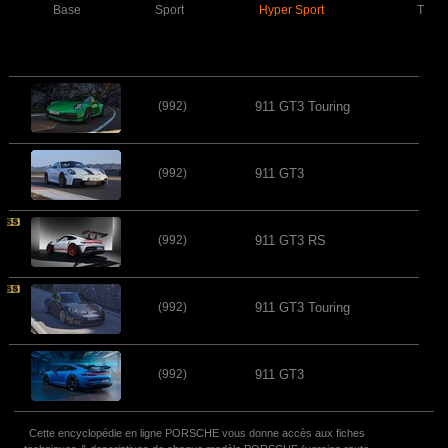
Base
Sport
Hyper Sport
Turb
(992)
911 GT3 Touring
(992)
911 GT3
(992)
911 GT3 RS
(992)
911 GT3 Touring
(992)
911 GT3
Cette encyclopédie en ligne PORSCHE vous donne accès aux fiches