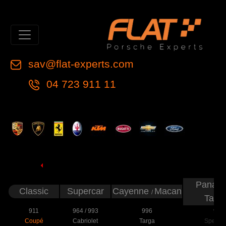
sav@flat-experts.com
04 723 911 11
Panam
Classic
Supercar
Cayenne
Macan
/
Tayc
911
964
/
993
996
997
Coupé
Cabriolet
Targa
Speeds