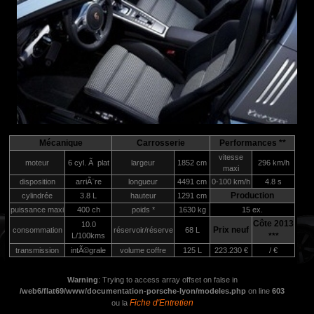
Mécanique
Carrosserie
Performances **
vitesse
moteur
6 cyl. Ã plat
largeur
1852 cm
296 km/h
maxi
disposition
arriÃ¨re
longueur
4491 cm
0-100 km/h
4.8 s
Production
cylindrée
3.8 L
hauteur
1291 cm
puissance maxi
400 ch
poids *
1630 kg
15 ex.
Côte 2013
10.0
Prix neuf
consommation
réservoir/réserve
68 L
L/100kms
***
transmission
intÃ©grale
volume coffre
125 L
223.230 €
/ €
Warning
: Trying to access array offset on false in
/web6/flat69/www/documentation-porsche-lyon/modeles.php
on line
603
Fiche d'Entretien
ou la