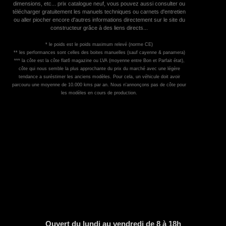
dimensions, etc... prix catalogue neuf, vous pouvez aussi consulter ou
télécharger gratuitement les manuels techniques ou carnets d'entretien
ou aller piocher encore d'autres informations directement sur le site du
constructeur grâce à des liens directs...
* le poids est le poids maximum relevé (norme CE)
** les performances sont celles des boites manuelles (sauf cayenne & panamera)
*** la côte est la côte flat6 magazine ou LVA (moyenne entre Bon et Parfait état),
côte qui nous semble la plus approchante du prix du marché avec une légère
tendance a suréstimer les anciens modèles. Pour cela, un véhicule doit avoir
parcouru une moyenne de 10.000 kms par an. Nous n'annonçons pas de côte pour
les modèles en cours de production.
Ouvert du lundi au vendredi de 8 à 18h