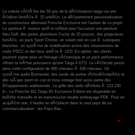
La voiture cÃ©lÃ¨bre les 50 ans de la dÃ©clinaison targa via une
Ã©dition limitÃ©e Ã 15 unitÃ©s. Le dÃ©partement personnalisation
du constructeur allemand Porsche Exclusive est l'auteur de ce projet.
La sportive Ã moteur arriÃ¨re reÃ§oit pour l'occasion une peinture
bleu Gulf, des jantes aluminium Fuchs de 20 pouces, des projecteurs
fumÃ©s, un pack Sport Chrono, un volant noir en cuir Ã surpiqures
blanches, un systÃ¨me de stabilisation active des mouvements de
roulis PDCC et des feux arriÃ¨re Ã LED. En option, les clients
pourront signer pour un freinage cÃ©ramique et un pack performance
offrant la mÃªme puissance qu'une Targa 4 GTS. Le vÃ©hicule passe
dans cette configuration de 400 chevaux Ã 430 chevaux. Un
systÃ¨me audio Burmester, des seuils de portes rÃ©troÃ©clairÃ©s et
des siÃ¨ges sport en cuir et tissu vintage font aussi partie des
Ã©quipements additionnels. La grille des tarifs dÃ©bute Ã 223 230
â¬. La Porsche 911 Targa 4S Exclusive Edition est disponible en
boÃ®te manuelle et en transmission double embrayage PDK. Pour en
acquÃ©rir une, il faudra se dÃ©placer dans le seul pays de sa
commercialisation : les Pays-Bas.