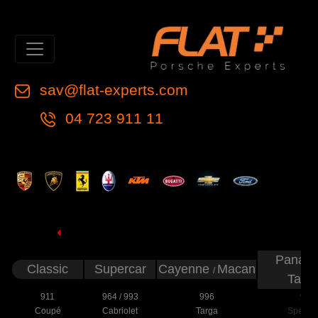
sav@flat-experts.com
04 723 911 11
Panam
Classic
Supercar
Cayenne
Macan
/
Tayc
911
964
/
993
996
997
Coupé
Cabriolet
Targa
Speeds