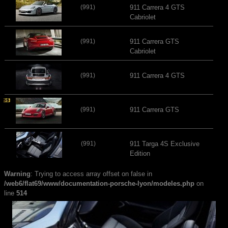
(991)
911 Carrera 4 GTS
Cabriolet
(991)
911 Carrera GTS
Cabriolet
(991)
911 Carrera 4 GTS
(991)
911 Carrera GTS
(991)
911 Targa 4S Exclusive
Edition
Warning
: Trying to access array offset on false in
/web6/flat69/www/documentation-porsche-lyon/modeles.php
on
line
514