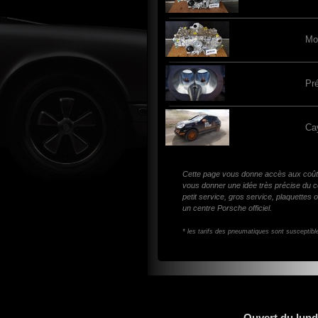
Mo
Pr
Ca
Cette page vous donne accès aux coûts
vous donner une idée très précise du co
petit service, gros service, plaquettes 
un centre Porsche officiel.
* les tarifs des pneumatiques sont susceptibl
Ouvert du lund