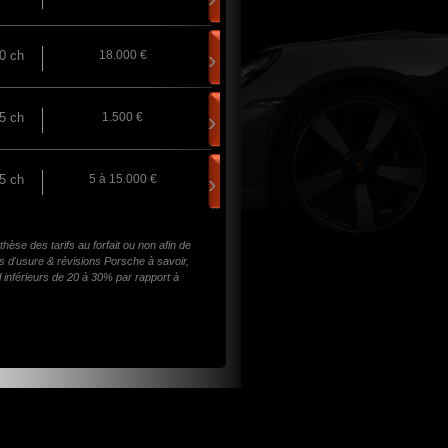
›
0 ch
18.000 €
›
5 ch
1.500 €
›
5 ch
5 à 15.000 €
e des tarifs au forfait ou non afin de
es d'usure & révisions Porsche à savoir,
al inférieurs de 20 à 30% par rapport à