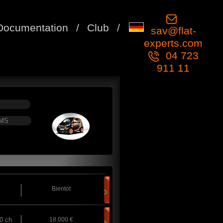
Documentation
/
Club
/
sav@flat-
experts.com
04 723
911 11
IMS
›
Bientot
›
0 ch
18.000 €