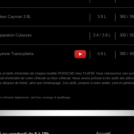
teur Cayman 3.8L
3.8 L
360 / 38
éparation Culasses
3.4 / 3.8 L
300 / 35
yenne Transsyberia
4.8 L
385 / 40
 et tarifs d'entretien de chaque modèle PORSCHE chez FLAT69. Vous retrouverez une synthès
ût d'entretien de votre véhicule ou futur véhicule. Nous avons précisé ici les tarifs des pièc
ou disques de freins, ainsi que l'embrayage. Ces tarifs, propres à notre atelier, sont en génér
es d'évoluer légèrement, tarif hors montage & équilibrage.
Accueil
i au vendredi de 8 à 18h