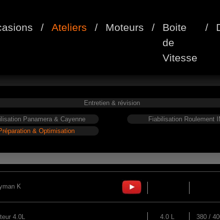
asions
/
Ateliers
/
Moteurs
/
Boite
/
de
Vitesse
Entretien & révision
ilisation Panamera & Cayenne
Fiabilisation Roulement 
Préparation & Optimisation
yman K
teur 4.0L
4.0 L
380 / 40