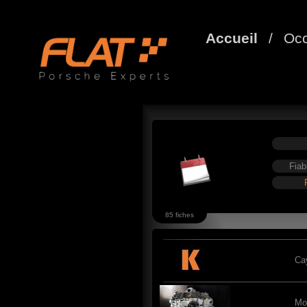
Accueil
/
Occ
Fiab
85 fiches
Ca
Mo