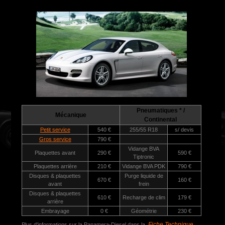
Pneumatiques * /
Mécanique
Continental
Petit service
540 €
255/55 R18
s/ devis
Gros service
790 €
Vidange BVA
Plaquettes avant
290 €
590 €
Tiptronic
Plaquettes arrière
210 €
Vidange BVA PDK
790 €
Disques & plaquettes
Purge liquide de
670 €
160 €
avant
frein
Disques & plaquettes
610 €
Recharge de clim
179 €
arrière
Embrayage
0 €
Géométrie
230 €
Fiche Technique
Plus d'informations sur la Panamera-Diesel dans la