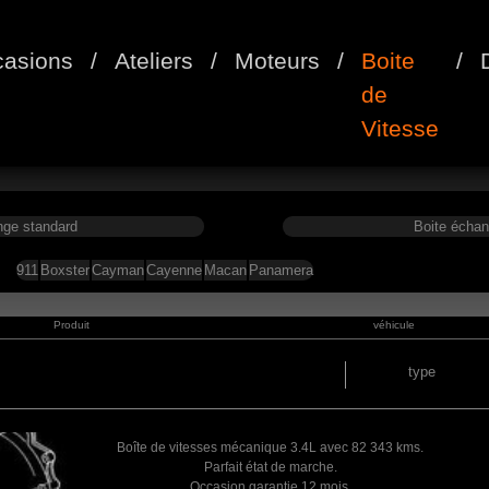
asions
/
Ateliers
/
Moteurs
/
Boite
/
de
Vitesse
nge standard
Boite échan
911
Boxster
Cayman
Cayenne
Macan
Panamera
Produit
véhicule
type
Boîte de vitesses mécanique 3.4L avec 82 343 kms.
Parfait état de marche.
Occasion garantie 12 mois.