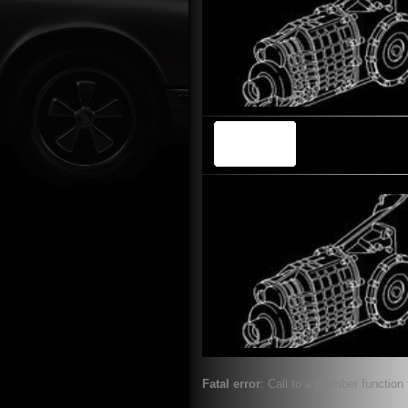
Fatal error
: Call to a member function 