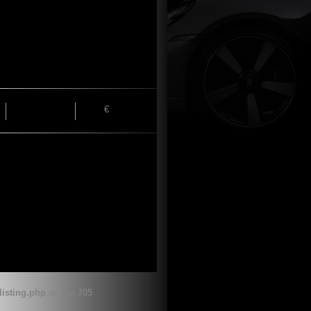
€
listing.php
on line
705