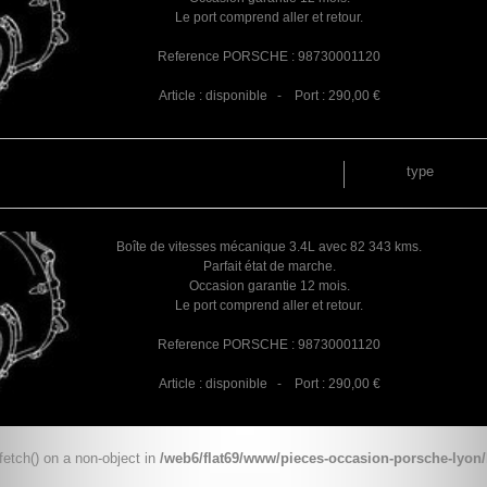
Le port comprend aller et retour.
Reference PORSCHE : 98730001120
Article : disponible - Port : 290,00 €
type
Boîte de vitesses mécanique 3.4L avec 82 343 kms.
Parfait état de marche.
Occasion garantie 12 mois.
Le port comprend aller et retour.
Reference PORSCHE : 98730001120
Article : disponible - Port : 290,00 €
fetch() on a non-object in
/web6/flat69/www/pieces-occasion-porsche-lyon/