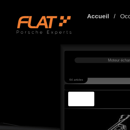
Accueil
/
Occ
Moteur écha
64 articles