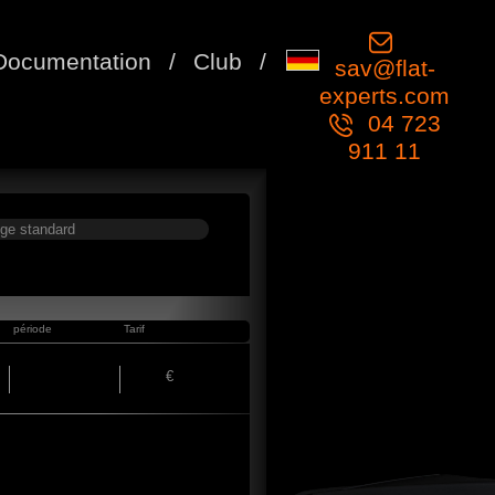
Documentation
/
Club
/
sav@flat-
experts.com
04 723
911 11
ge standard
période
Tarif
€