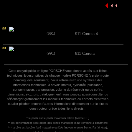
(991)
911 Carrera 4
(991)
911 Carrera
Cette encyclopédie en ligne PORSCHE vous donne accès aux fiches
techniques & descriptives de chaque modèle PORSCHE (version route
homologuées seulement). Vous retrouverez une synthèse des
informations techniques, à savoir, moteur, cylindrée, puissance,
consommation, transmission, volume du réservoir ou du coffre,
dimensions, etc... prix catalogue neuf, vous pouvez aussi consulter ou
télécharger gratuitement les manuels techniques ou carnets d'entretien
ou aller piocher encore d'autres informations directement sur le site du
constructeur grâce à des liens directs...
* le poids est le poids maximum relevé (norme CE)
** les performances sont celles des boites manuelles (sauf cayenne & panamera)
*** la côte est la côte flat6 magazine ou LVA (moyenne entre Bon et Parfait état),