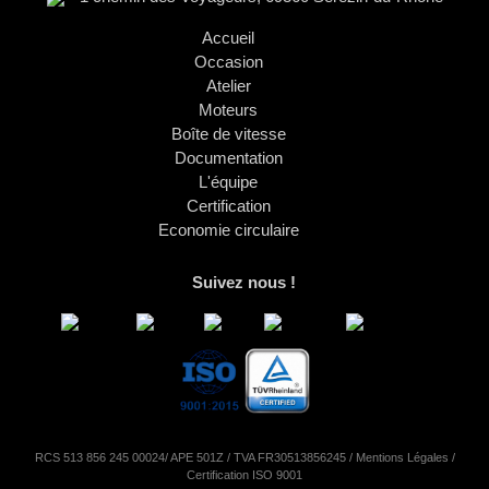
Accueil
Occasion
Atelier
Moteurs
Boîte de vitesse
Documentation
L'équipe
Certification
Economie circulaire
Suivez nous !
RCS 513 856 245 00024/ APE 501Z / TVA FR30513856245 /
Mentions Légales
/
Certification ISO 9001