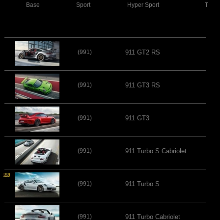
Base
Sport
Hyper Sport
Turb
(991)
911 GT2 RS
(991)
911 GT3 RS
(991)
911 GT3
(991)
911 Turbo S Cabriolet
(991)
911 Turbo S
(991)
911 Turbo Cabriolet