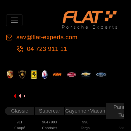
sav@flat-experts.com
04 723 911 11
Panam
Classic
Supercar
Cayenne
Macan
/
Tayc
911
964
/
993
996
997
Coupé
Cabriolet
Targa
Speeds