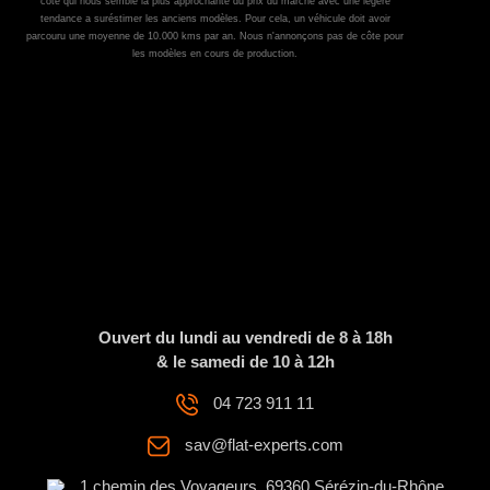
côte qui nous semble la plus approchante du prix du marché avec une légère
tendance a suréstimer les anciens modèles. Pour cela, un véhicule doit avoir
parcouru une moyenne de 10.000 kms par an. Nous n'annonçons pas de côte pour
les modèles en cours de production.
Ouvert du lundi au vendredi de 8 à 18h
& le samedi de 10 à 12h
04 723 911 11
sav@flat-experts.com
1 chemin des Voyageurs, 69360 Sérézin-du-Rhône