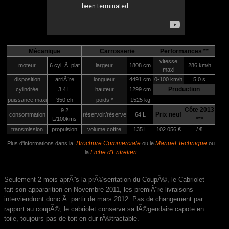
Mécanique
Carrosserie
Performances **
vitesse
moteur
6 cyl. Ã plat
largeur
1808 cm
286 km/h
maxi
disposition
arriÃ¨re
longueur
4491 cm
0-100 km/h
5.0 s
Production
cylindrée
3.4 L
hauteur
1299 cm
puissance maxi
350 ch
poids *
1525 kg
Côte 2013
9.2
Prix neuf
consommation
réservoir/réserve
64 L
L/100kms
***
transmission
propulsion
volume coffre
135 L
102 056 €
/ €
Brochure Commerciale
Manuel Technique
Plus d'informations dans la
ou le
ou
Fiche d'Entretien
la
Seulement 2 mois aprÃ¨s la prÃ©sentation du CoupÃ©, le Cabriolet
fait son appararition en Novembre 2011, les premiÃ¨re livraisons
interviendront donc Ã partir de mars 2012. Pas de changement par
rapport au coupÃ©, le cabriolet conserve sa lÃ©gendaire capote en
toile, toujours pas de toit en dur rÃ©tractable.